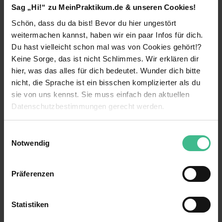
Sag „Hi!“ zu MeinPraktikum.de & unseren Cookies!
und Prüfung von Finanzmodellen beraten? Unser
Team unterstützt bei Bewertungen für
Schön, dass du da bist! Bevor du hier ungestört
Transaktions-, Bilanzierungs- oder
weitermachen kannst, haben wir ein paar Infos für dich.
Reorganisationszwecke sowie mit Finanzmodellen
Du hast vielleicht schon mal was von Cookies gehört!?
zur strategischen Entscheidungsfindung in
weiterlesen
Keine Sorge, das ist nicht Schlimmes. Wir erklären dir
verschiedensten Industrien. Sichere unseren
gemeinsamen Erfolg und mach mit uns den
hier, was das alles für dich bedeutet. Wunder dich bitte
Benefits
Unterschied: als
Praktikant Valuation & Modeling
nicht, die Sprache ist ein bisschen komplizierter als du
(m/w/d).
sie von uns kennst. Sie muss einfach den aktuellen
Mentoring
Datenschutzbestimmungen gerecht werden.
Standorte:
Stuttgart
** , Hamburg
, Hannover
,
München **
und Nürnberg
.
Kennenlernen verschiedener Bereiche
Die Nutzung von Cookies auf MeinPraktikum.de
Einwilligungsauswahl
Dein Impact:
Weiterbildungsmaßnahmen
Notwendig
Wir verwenden Cookies zur technischen Funktion
Als Praktikant Valuation & Modeling (m/w/d) hilfst
Verantwortung
unserer Webseite („Notwendig“), um von dir bei
du bei Projekten, in denen verschiedene
Präferenzen
Bewertungsverfahren zum Einsatz kommen – und
Benutzung der Webseite getroffenen Einstellungen zu
15 weitere anzeigen
Kostenlose Getränke
trägst so zu der Ermittlung eines fairen Wertes
speichern ( „Präferenzen“), die Zugriffe auf unsere
oder eines Entscheidungswerts und der Beratung
Zuschuss für öffentliche Verkehrsmittel
Webseite zu analysieren („Statistiken“), um
Kontaktperson
Statistiken
des Mandanten bei.
Informationen zu deiner Verwendung unserer Website an
Anschlusstätigkeit möglich