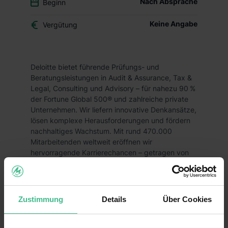
Nach Absprache
Beginn
Keine Angabe
Vergütung
Deloitte bietet führende Prüfungs- und
Beratungsleistungen in Audit & Assurance, Tax &
Legal, Consulting und Advisory – für nahezu 90 %
der Fortune Global 500® und zahlreiche private
Unternehmen. Wir liefern innovative Denkansätze,
lösen komplexe Herausforderungen und fördern
nachhaltiges Wachstum. Mit rund 470.000
Mitarbeitenden weltweit eröffnen wir
hervorragende Karrierechancen – getragen von
einem starken „Wir“ und einer Vielfalt an
Perspektiven und Fähigkeiten.
Du möchtest im Bereich
Strategy, Risk &
Zustimmung
Details
Über Cookies
Transactions – Advisory – Valuation & Modeling
internationale Kunden bei
Unternehmensbewertungen oder der Erstellung