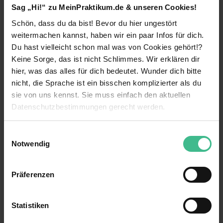
Sag „Hi!“ zu MeinPraktikum.de & unseren Cookies!
Due Diligence über Finanzierungs- und
Technologiefragen bis hin zur erfolgreichen
Schön, dass du da bist! Bevor du hier ungestört
Umsetzung und Integration von Transaktionen?
weitermachen kannst, haben wir ein paar Infos für dich.
Unser Team unterstützt Mandanten beim Kauf,
Du hast vielleicht schon mal was von Cookies gehört!?
Verkauf oder Zusammenschluss von Unternehmen
weiterlesen
Keine Sorge, das ist nicht Schlimmes. Wir erklären dir
- strategisch, finanziell und rechtlich.
hier, was das alles für dich bedeutet. Wunder dich bitte
Sichere unseren gemeinsamen Erfolg und mach
Benefits
nicht, die Sprache ist ein bisschen komplizierter als du
mit uns den Unterschied: als
Praktikant M&A
sie von uns kennst. Sie muss einfach den aktuellen
Analytics - Transaction Diligence (m/w/d)
.
Mentoring
Datenschutzbestimmungen gerecht werden.
Standorte:
Frankfurt (Main)**** und München
.
Kennenlernen verschiedener Bereiche
Die Nutzung von Cookies auf MeinPraktikum.de
Einwilligungsauswahl
Dein Impact:
Weiterbildungsmaßnahmen
Notwendig
Als Praktikant M&A Analytics (m/w/d) unterstützt
Wir verwenden Cookies zur technischen Funktion
Verantwortung
du unser Team bei der Vorbereitung und
unserer Webseite („Notwendig“), um von dir bei
Präferenzen
Durchführung anspruchsvoller
Benutzung der Webseite getroffenen Einstellungen zu
15 weitere anzeigen
Kostenlose Getränke
Unternehmenstransaktionen – und trägst so zu
speichern ( „Präferenzen“), die Zugriffe auf unsere
nachhaltigen Entscheidungen sowie zu
Zuschuss für öffentliche Verkehrsmittel
Webseite zu analysieren („Statistiken“), um
Kontaktperson
Statistiken
erfolgreichen Kaufvertrags- und
Informationen zu deiner Verwendung unserer Website an
Kaufpreisverhandlungen bei.
Anschlusstätigkeit möglich