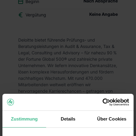
Nach Absprache
Beginn
Keine Angabe
Vergütung
Deloitte bietet führende Prüfungs- und
Beratungsleistungen in Audit & Assurance, Tax &
Legal, Consulting und Advisory – für nahezu 90 %
der Fortune Global 500® und zahlreiche private
Unternehmen. Wir liefern innovative Denkansätze,
lösen komplexe Herausforderungen und fördern
nachhaltiges Wachstum. Mit rund 470.000
Mitarbeitenden weltweit eröffnen wir
hervorragende Karrierechancen – getragen von
einem starken „Wir“ und einer Vielfalt an
Perspektiven und Fähigkeiten.
Du willst im Bereich
Strategy, Risk &
Zustimmung
Details
Über Cookies
Transactions
** –
Advisory
– **
Mergers &
Acquisitions
Kunden entlang des gesamten
M&A-Deal-Zyklus begleiten – von Strategie und