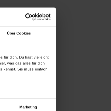
Über Cookies
 für dich. Du hast vielleicht
er, was das alles für dich
uns kennst. Sie muss einfach
r bei Benutzung der
bseite zu analysieren
Marketing
ür soziale Medien, Werbung