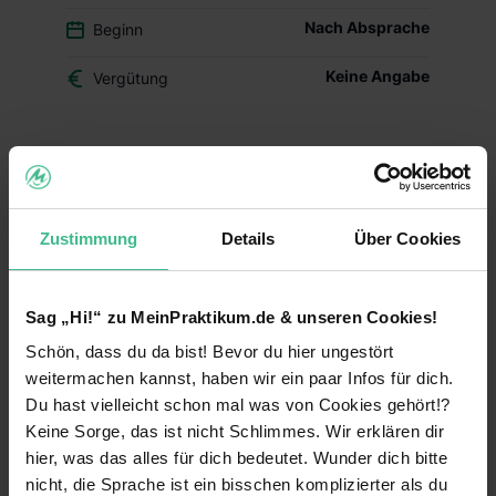
Nach Absprache
Beginn
Keine Angabe
Vergütung
Woran wir glauben!
Kreativ, schnell, relevant.
Wir sind eine Agentur, die Dinge wirklich umsetzt.
Zustimmung
Details
Über Cookies
Mit Anspruch, Tempo und einem klaren Blick für
das, was funktioniert.
Sag „Hi!“ zu MeinPraktikum.de & unseren Cookies!
KI gehört für uns dazu. Jeden Tag.
Schön, dass du da bist! Bevor du hier ungestört
weitermachen kannst, haben wir ein paar Infos für dich.
Pflichtpraktikum Mediengestaltung /
Kommunikationsdesign (m/w/d):
Du hast vielleicht schon mal was von Cookies gehört!?
Keine Sorge, das ist nicht Schlimmes. Wir erklären dir
Du studierst im Bereich Design und suchst ein
hier, was das alles für dich bedeutet. Wunder dich bitte
Pflichtpraktikum?
nicht, die Sprache ist ein bisschen komplizierter als du