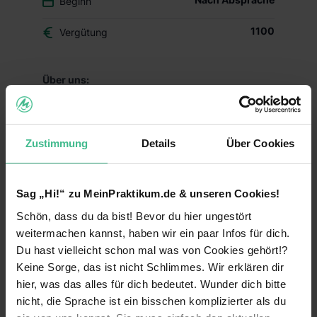
Beginn
1100
Vergütung
Über uns:
mmmh… Exquisa, keiner schmeckt mir so wie
dieser…Das sollte doch beim Praktikum ähnlich
sein!
Zustimmung
Details
Über Cookies
Wir sind die Karwendel-Werke in Buchloe und
zählen zu den bedeutendsten privaten
Unternehmen der deutschen Milchwirtschaft. Mit
Sag „Hi!“ zu MeinPraktikum.de & unseren Cookies!
viel Sinn für Tradition und Gespür für bewusste
Schön, dass du da bist! Bevor du hier ungestört
Innovationen produzieren wir seit über 115 Jahren
weitermachen kannst, haben wir ein paar Infos für dich.
unsere beliebten Produkte.
Du hast vielleicht schon mal was von Cookies gehört!?
Neben Exquisa zählen auch miree und NOA zu
Keine Sorge, das ist nicht Schlimmes. Wir erklären dir
unseren starken Marken, die über die
hier, was das alles für dich bedeutet. Wunder dich bitte
Landesgrenzen hinaus zu den beliebtesten
nicht, die Sprache ist ein bisschen komplizierter als du
Spezialitäten aus dem Besten von frischer Milch