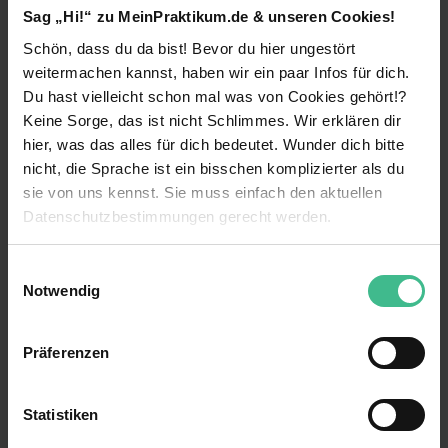
weitere Gruppen sportliche Events, bei denen
Sag „Hi!“ zu MeinPraktikum.de & unseren Cookies!
eine sorgfältige Vor- und Nachbereitung gefragt
Schön, dass du da bist! Bevor du hier ungestört
ist. Deine Aufgaben sind sehr vielfältig und sorgen
weitermachen kannst, haben wir ein paar Infos für dich.
für jede Menge Spaß bei der Arbeit:
Du hast vielleicht schon mal was von Cookies gehört!?
Suchmaschinenmarketing: Bezahlte und
Keine Sorge, das ist nicht Schlimmes. Wir erklären dir
weiterlesen
organische Suche
hier, was das alles für dich bedeutet. Wunder dich bitte
nicht, die Sprache ist ein bisschen komplizierter als du
Recherche von Keywords, Influencern,
Benefits
sie von uns kennst. Sie muss einfach den aktuellen
Kooperationspartnern und den neuesten Event
Trends
Datenschutzbestimmungen gerecht werden.
Mentoring
Unterstützung bei SEO-Audits und
Die Nutzung von Cookies auf MeinPraktikum.de
Einwilligungsauswahl
Verantwortung
Konkurrenzanalysen
Notwendig
Stetige Optimierung unserer Produkte
Zuschuss für öffentliche Verkehrsmittel
Wir verwenden Cookies zur technischen Funktion
unserer Webseite („Notwendig“), um von dir bei
Social Media Management
Networking
Präferenzen
Benutzung der Webseite getroffenen Einstellungen zu
Was solltest du als Praktikant bei Mister Neo
speichern ( „Präferenzen“), die Zugriffe auf unsere
3 weitere anzeigen
Flexible Arbeitszeiten
mitbringen?
Webseite zu analysieren („Statistiken“), um
Statistiken
Mitarbeiterevents
Informationen zu deiner Verwendung unserer Website an
Kontaktperson
Ein Studium mit Schwerpunkt in Marketing,