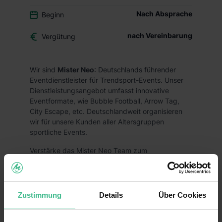
Nach Absprache
Beginn
nach Vereinbarung
Vergütung
Wir sind
Mister Neo
: Deutschlands führender
Eventdienstleister für Trendsport-Events. Unser
Dienstleistungsangebot umfasst innovative
Eventformate, wie Bubble Football, Arrow Tag,
City Escape, etc. Deutschlandweit organisieren
wir für unsere Kunden aller Altersgruppen
sportliche Events.
Verstärke das Mister Neo Team zum
nächstmöglichen Zeitpunkt als Praktikant (m/w/d)
in Home Office
Was sind deine Aufgaben?
Zustimmung
Details
Über Cookies
Wir organisieren für Junggesellenabschiede,
Geburtstage, Teamevents, Firmenfeiern und viele