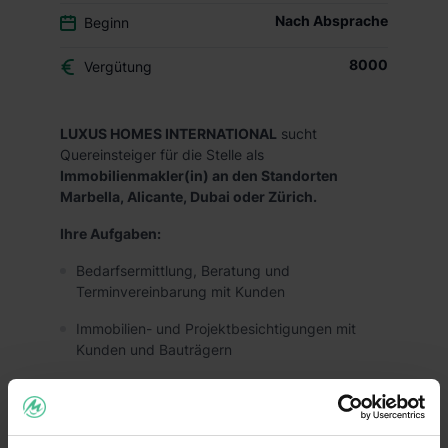
Nach Absprache
Beginn
8000
Vergütung
LUXUS HOMES INTERNATIONAL
sucht
Quereinsteiger für die Stelle als
Immobilienmakler(in) an den Standorten
Marbella, Alicante, Dubai oder Zürich.
Ihre Aufgaben:
Bedarfsermittlung, Beratung und
Terminvereinbarung mit Kunden
Immobilien- und Projektbesichtigungen mit
Kunden und Bauträgern
Reiseführungen und Shuttle Service Fahrten für
Kunden
Content Creation mit Fotos und Videos