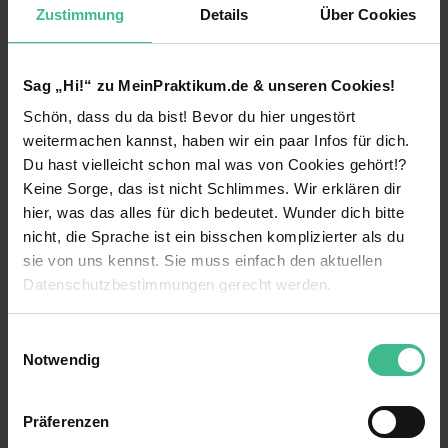
Zustimmung
Details
Über Cookies
Immobilien Listing Vermarktung
Social Media Marketing
Sag „Hi!“ zu MeinPraktikum.de & unseren Cookies!
Was wir anbieten:
Schön, dass du da bist! Bevor du hier ungestört
weiterlesen
weitermachen kannst, haben wir ein paar Infos für dich.
Premium Arbeitsort mit hoher Lebensqualität
Du hast vielleicht schon mal was von Cookies gehört!?
direkt am Meer, über 320 Sonnentage im Jahr
Benefits
und moderner Lifestyle mit Outdoor Aktivitäten
Keine Sorge, das ist nicht Schlimmes. Wir erklären dir
hier, was das alles für dich bedeutet. Wunder dich bitte
Positive Arbeitsatmosphäre im jungen und
Eigener Arbeitsplatz
nicht, die Sprache ist ein bisschen komplizierter als du
offenherzigem Team
sie von uns kennst. Sie muss einfach den aktuellen
Firmenwagen
Mögliche Übernahme für eine langfristige
Datenschutzbestimmungen gerecht werden.
Zusammenarbeit
Flexible Arbeitszeiten
Die Nutzung von Cookies auf MeinPraktikum.de
Einwilligungsauswahl
Persönliche Entwicklung durch Webinare,
Projektarbeit
Notwendig
Weiterbildungsreisen und Retreats
23 weitere anzeigen
Wir verwenden Cookies zur technischen Funktion
Mentoring
Überdurchschnittlicher Verdienst mit 6.000€ -
unserer Webseite („Notwendig“), um von dir bei
8.000€ monatlich in den ersten Monaten
Präferenzen
Wohnung wird vom Unternehmen gestellt
Benutzung der Webseite getroffenen Einstellungen zu
Videos
bereits, später auch 12.000€ pro Monat