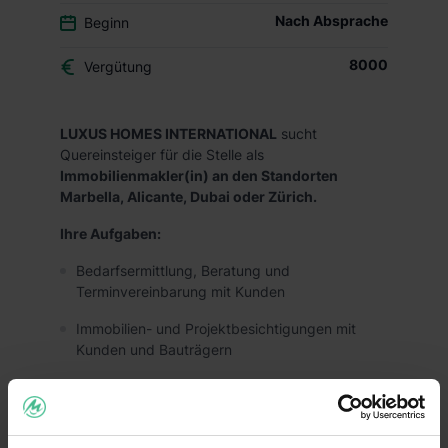
Nach Absprache
Beginn
8000
Vergütung
LUXUS HOMES INTERNATIONAL
sucht
Quereinsteiger für die Stelle als
Immobilienmakler(in) an den Standorten
Marbella, Alicante, Dubai oder Zürich.
Ihre Aufgaben:
Bedarfsermittlung, Beratung und
Terminvereinbarung mit Kunden
Immobilien- und Projektbesichtigungen mit
Kunden und Bauträgern
Reiseführungen und Shuttle Service Fahrten für
Kunden
Content Creation mit Fotos und Videos