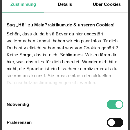
Zustimmung
Details
Über Cookies
Immobilien Listing Vermarktung
Social Media Marketing
Sag „Hi!“ zu MeinPraktikum.de & unseren Cookies!
Was wir anbieten:
Schön, dass du da bist! Bevor du hier ungestört
weiterlesen
weitermachen kannst, haben wir ein paar Infos für dich.
Premium Arbeitsort mit hoher Lebensqualität
Du hast vielleicht schon mal was von Cookies gehört!?
direkt am Meer, über 320 Sonnentage im Jahr
Benefits
und moderner Lifestyle mit Outdoor Aktivitäten
Keine Sorge, das ist nicht Schlimmes. Wir erklären dir
hier, was das alles für dich bedeutet. Wunder dich bitte
Positive Arbeitsatmosphäre im jungen und
Eigener Arbeitsplatz
nicht, die Sprache ist ein bisschen komplizierter als du
offenherzigem Team
sie von uns kennst. Sie muss einfach den aktuellen
Firmenwagen
Mögliche Übernahme für eine langfristige
Datenschutzbestimmungen gerecht werden.
Zusammenarbeit
Flexible Arbeitszeiten
Die Nutzung von Cookies auf MeinPraktikum.de
Einwilligungsauswahl
Persönliche Entwicklung durch Webinare,
Projektarbeit
Notwendig
Weiterbildungsreisen und Retreats
23 weitere anzeigen
Wir verwenden Cookies zur technischen Funktion
Mentoring
Überdurchschnittlicher Verdienst mit 6.000€ -
unserer Webseite („Notwendig“), um von dir bei
8.000€ monatlich in den ersten Monaten
Präferenzen
Wohnung wird vom Unternehmen gestellt
Benutzung der Webseite getroffenen Einstellungen zu
Videos
bereits, später auch 12.000€ pro Monat