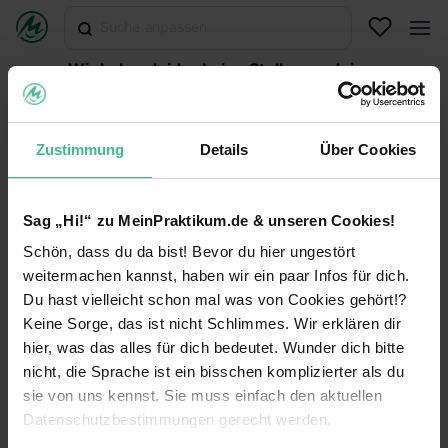
Wir haben leider keine Stellen zu deiner
Suche gefunden.
Abonniere diese Suche, um per E-Mail über neuen
Stellen informiert zu werden oder versuche es mit
Zustimmung
Details
Über Cookies
einer anderen Suche.
Suche abonnieren
Sag „Hi!“ zu MeinPraktikum.de & unseren Cookies!
Schön, dass du da bist! Bevor du hier ungestört
Suche zurücksetzen
weitermachen kannst, haben wir ein paar Infos für dich.
Du hast vielleicht schon mal was von Cookies gehört!?
Keine Sorge, das ist nicht Schlimmes. Wir erklären dir
hier, was das alles für dich bedeutet. Wunder dich bitte
MeinPraktikum.de
nicht, die Sprache ist ein bisschen komplizierter als du
sie von uns kennst. Sie muss einfach den aktuellen
Kontakt
Datenschutz
Datenschutzbestimmungen gerecht werden.
Impressum
Nutzungsbedingungen