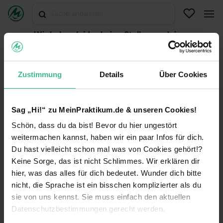
Wir haben leider keine Stellen zu deiner
Suche gefunden.
Abonniere diese Suche, um per E-Mail über neuen
Stellen informiert zu werden oder versuche es mit
Zustimmung
Details
Über Cookies
einer anderen Suche.
Suche abonnieren
Sag „Hi!“ zu MeinPraktikum.de & unseren Cookies!
Schön, dass du da bist! Bevor du hier ungestört
Suche zurücksetzen
weitermachen kannst, haben wir ein paar Infos für dich.
Du hast vielleicht schon mal was von Cookies gehört!?
Keine Sorge, das ist nicht Schlimmes. Wir erklären dir
hier, was das alles für dich bedeutet. Wunder dich bitte
MeinPraktikum.de
nicht, die Sprache ist ein bisschen komplizierter als du
sie von uns kennst. Sie muss einfach den aktuellen
Kontakt
Datenschutz
Datenschutzbestimmungen gerecht werden.
Impressum
Nutzungsbedingungen