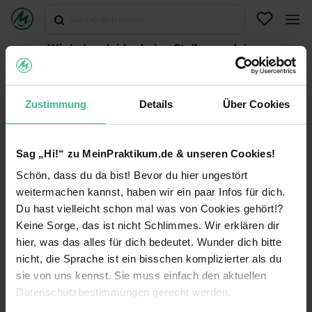
Wir haben leider keine Stellen zu deiner
Suche gefunden.
Abonniere diese Suche, um per E-Mail über neuen
Stellen informiert zu werden oder versuche es mit
Zustimmung
Details
Über Cookies
einer anderen Suche.
Suche abonnieren
Sag „Hi!“ zu MeinPraktikum.de & unseren Cookies!
Schön, dass du da bist! Bevor du hier ungestört
Suche zurücksetzen
weitermachen kannst, haben wir ein paar Infos für dich.
Du hast vielleicht schon mal was von Cookies gehört!?
Keine Sorge, das ist nicht Schlimmes. Wir erklären dir
hier, was das alles für dich bedeutet. Wunder dich bitte
MeinPraktikum.de
nicht, die Sprache ist ein bisschen komplizierter als du
sie von uns kennst. Sie muss einfach den aktuellen
Kontakt
Datenschutz
Datenschutzbestimmungen gerecht werden.
Impressum
Nutzungsbedingungen