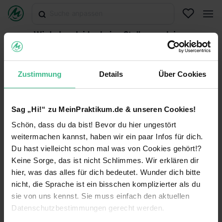
Wir haben leider keine Stellen zu deiner
Suche gefunden.
Abonniere diese Suche, um per E-Mail über neuen
Stellen informiert zu werden oder versuche es mit
Zustimmung
Details
Über Cookies
einer anderen Suche.
Suche abonnieren
Sag „Hi!“ zu MeinPraktikum.de & unseren Cookies!
Schön, dass du da bist! Bevor du hier ungestört
Suche zurücksetzen
weitermachen kannst, haben wir ein paar Infos für dich.
Du hast vielleicht schon mal was von Cookies gehört!?
Keine Sorge, das ist nicht Schlimmes. Wir erklären dir
hier, was das alles für dich bedeutet. Wunder dich bitte
MeinPraktikum.de
nicht, die Sprache ist ein bisschen komplizierter als du
sie von uns kennst. Sie muss einfach den aktuellen
Kontakt
Datenschutz
Datenschutzbestimmungen gerecht werden.
Impressum
Nutzungsbedingungen