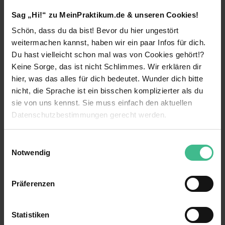
Absolventinnen und Absolventen aus dem Bereich
Sag „Hi!“ zu MeinPraktikum.de & unseren Cookies!
Wirtschaftswissenschaften ein. Auch motivierte
Absolventinnen und Absolventen und (Young)
Schön, dass du da bist! Bevor du hier ungestört
Professionals mit naturwissenschaftlichem
weitermachen kannst, haben wir ein paar Infos für dich.
Hintergrund (Mathematik, Physik oder Informatik)
weiterlesen
Du hast vielleicht schon mal was von Cookies gehört!?
erwarten bei uns spannende Projekte.
Keine Sorge, das ist nicht Schlimmes. Wir erklären dir
hier, was das alles für dich bedeutet. Wunder dich bitte
Benefits
Begleite KPMG bei den zukünftigen
nicht, die Sprache ist ein bisschen komplizierter als du
Herausforderungen unserer Kund:innen.
Gute Anbindung
sie von uns kennst. Sie muss einfach den aktuellen
Begeistere auch Du Dich für die Vielfalt unserer
Datenschutzbestimmungen gerecht werden.
Fragestellungen - und mach gemeinsam mit uns
Kennenlernen verschiedener Bereiche
den Unterschied. Im Surveys & Insights Team
Die Nutzung von Cookies auf MeinPraktikum.de
sammeln und analysieren wir eine Vielzahl von
Weiterbildungsmaßnahmen
Einwilligungsauswahl
Daten aus Befragungen und unterstützen KPMG
Notwendig
dabei, datengetriebene Entscheidungen zu
Eigener Arbeitsplatz
Wir verwenden Cookies zur technischen Funktion
treffen. Für diese Punkte freuen wir uns auf Deine
unserer Webseite („Notwendig“), um von dir bei
13 weitere anzeigen
Einführungsveranstaltung
Unterstützung und Deine Ideen: v.a. beim
Präferenzen
Benutzung der Webseite getroffenen Einstellungen zu
Projekt-/ und Prozessmanagement, Aufbereitung
speichern ( „Präferenzen“), die Zugriffe auf unsere
Kantine
von aussagekräftigen Präsentationen und der
Kontaktperson
Webseite zu analysieren („Statistiken“), um
Analyse der Daten.
Statistiken
Mitarbeiterevents
Informationen zu deiner Verwendung unserer Website an